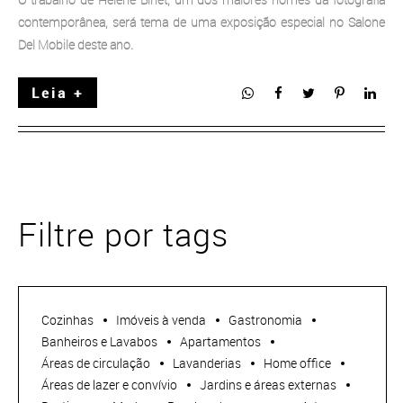
contemporânea, será tema de uma exposição especial no Salone
Del Mobile deste ano.
Leia +
Filtre por tags
Cozinhas
Imóveis à venda
Gastronomia
Banheiros e Lavabos
Apartamentos
Áreas de circulação
Lavanderias
Home office
Áreas de lazer e convívio
Jardins e áreas externas