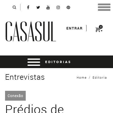
Identificação
X
*Para finalizar sua compra informe seu e-mail:
Avançar
*Senha:
0
ENTRAR
Entrar
entrar usando o facebook
Entrevistas
Home
/
Editoria
Conexão
Prédios de