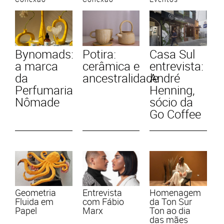
Bynomads:
Potira:
Casa Sul
a marca
cerâmica e
entrevista:
da
ancestralidade
André
Perfumaria
Henning,
Nômade
sócio da
Go Coffee
Geometria
Entrevista
Homenagem
Fluida em
com Fábio
da Ton Sur
Papel
Marx
Ton ao dia
das mães