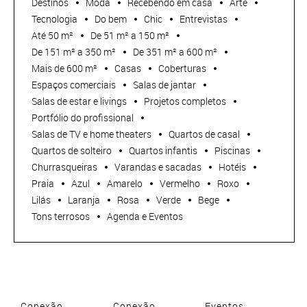
Destinos
Moda
Recebendo em casa
Arte
Tecnologia
Do bem
Chic
Entrevistas
Até 50 m²
De 51 m² a 150 m²
De 151 m² a 350 m²
De 351 m² a 600 m²
Mais de 600 m²
Casas
Coberturas
Espaços comerciais
Salas de jantar
Salas de estar e livings
Projetos completos
Portfólio do profissional
Salas de TV e home theaters
Quartos de casal
Quartos de solteiro
Quartos infantis
Piscinas
Churrasqueiras
Varandas e sacadas
Hotéis
Praia
Azul
Amarelo
Vermelho
Roxo
Lilás
Laranja
Rosa
Verde
Bege
Tons terrosos
Agenda e Eventos
Conexão
Conexão
Eventos