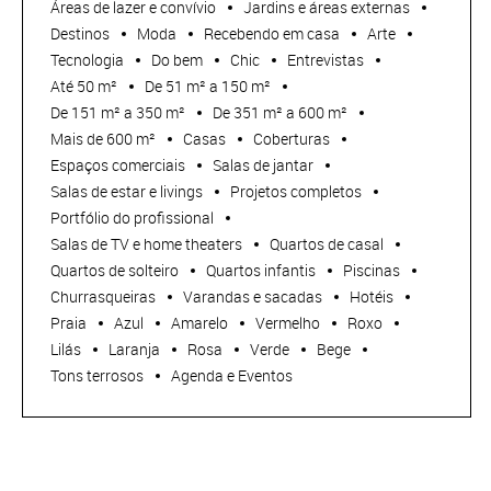
Áreas de lazer e convívio
Jardins e áreas externas
Destinos
Moda
Recebendo em casa
Arte
Tecnologia
Do bem
Chic
Entrevistas
Até 50 m²
De 51 m² a 150 m²
De 151 m² a 350 m²
De 351 m² a 600 m²
Mais de 600 m²
Casas
Coberturas
Espaços comerciais
Salas de jantar
Salas de estar e livings
Projetos completos
Portfólio do profissional
Salas de TV e home theaters
Quartos de casal
Quartos de solteiro
Quartos infantis
Piscinas
Churrasqueiras
Varandas e sacadas
Hotéis
Praia
Azul
Amarelo
Vermelho
Roxo
Lilás
Laranja
Rosa
Verde
Bege
Tons terrosos
Agenda e Eventos