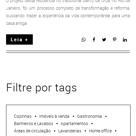
O projeto desta residência no tradicional bairro da Urca, no Rio de
Janeiro, foi um processo completo de transformação e reforma,
buscando trazer a experiência da vida contemporânea para uma
casa antiga
Leia +
Filtre por tags
Cozinhas
Imóveis à venda
Gastronomia
Banheiros e Lavabos
Apartamentos
Áreas de circulação
Lavanderias
Home office