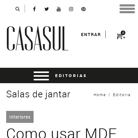
Identificação
X
*Para finalizar sua compra informe seu e-mail:
Avançar
*Senha:
0
ENTRAR
Entrar
entrar usando o facebook
Salas de jantar
Home
/
Editoria
Interiores
Como usar MDF