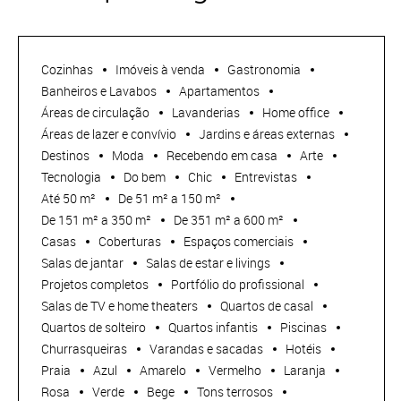
Cozinhas
Imóveis à venda
Gastronomia
Banheiros e Lavabos
Apartamentos
Áreas de circulação
Lavanderias
Home office
Áreas de lazer e convívio
Jardins e áreas externas
Destinos
Moda
Recebendo em casa
Arte
Tecnologia
Do bem
Chic
Entrevistas
Até 50 m²
De 51 m² a 150 m²
De 151 m² a 350 m²
De 351 m² a 600 m²
Casas
Coberturas
Espaços comerciais
Salas de jantar
Salas de estar e livings
Projetos completos
Portfólio do profissional
Salas de TV e home theaters
Quartos de casal
Quartos de solteiro
Quartos infantis
Piscinas
Churrasqueiras
Varandas e sacadas
Hotéis
Praia
Azul
Amarelo
Vermelho
Laranja
Rosa
Verde
Bege
Tons terrosos