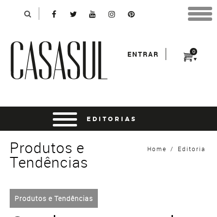
Identificação
X
*Para finalizar sua compra informe seu e-mail:
Avançar
*Senha:
0
ENTRAR
Entrar
entrar usando o facebook
Produtos e
Home
/
Editoria
Tendências
Produtos e Tendências