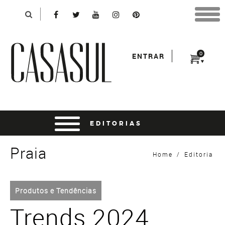
Identificação
X
*Para finalizar sua compra informe seu e-mail:
Avançar
*Senha:
0
ENTRAR
Entrar
entrar usando o facebook
Praia
Home
/
Editoria
Produtos e Tendências
Trends 2024