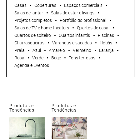
Casas
Coberturas
Espaços comerciais
Salas de jantar
Salas de estar e livings
Projetos completos
Portfólio do profissional
Salas de TV e home theaters
Quartos de casal
Quartos de solteiro
Quartos infantis
Piscinas
Churrasqueiras
Varandas e sacadas
Hotéis
Praia
Azul
Amarelo
Vermelho
Laranja
Rosa
Verde
Bege
Tons terrosos
Agenda e Eventos
Produtos e
Produtos e
Tendências
Tendências