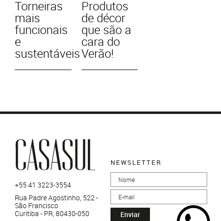
Torneiras
Produtos
mais
de décor
funcionais
que são a
e
cara do
sustentáveis
Verão!
NEWSLETTER
+55 41 3223-3554
Rua Padre Agostinho, 522 -
São Francisco
Curitiba - PR, 80430-050
Enviar