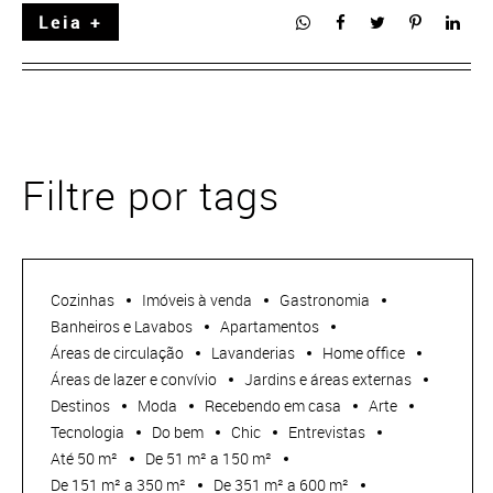
Leia +
Filtre por tags
Cozinhas
Imóveis à venda
Gastronomia
Banheiros e Lavabos
Apartamentos
Áreas de circulação
Lavanderias
Home office
Áreas de lazer e convívio
Jardins e áreas externas
Destinos
Moda
Recebendo em casa
Arte
Tecnologia
Do bem
Chic
Entrevistas
Até 50 m²
De 51 m² a 150 m²
De 151 m² a 350 m²
De 351 m² a 600 m²