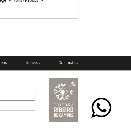
ege
Tons terrosos
deos
Imóveis
Colunistas