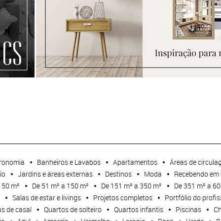
ronomia
Banheiros e Lavabos
Apartamentos
Áreas de circula
io
Jardins e áreas externas
Destinos
Moda
Recebendo em 
 50 m²
De 51 m² a 150 m²
De 151 m² a 350 m²
De 351 m² a 6
Salas de estar e livings
Projetos completos
Portfólio do profis
s de casal
Quartos de solteiro
Quartos infantis
Piscinas
Ch