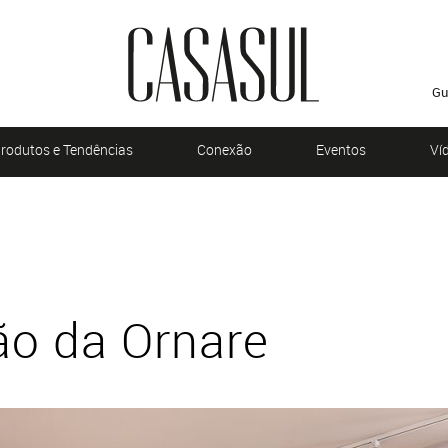
Gu
rodutos e Tendências
Conexão
Eventos
Ví
o
ão da Ornare