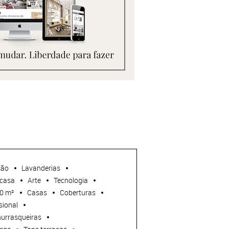
ção
Lavanderias
casa
Arte
Tecnologia
00 m²
Casas
Coberturas
sional
urrasqueiras