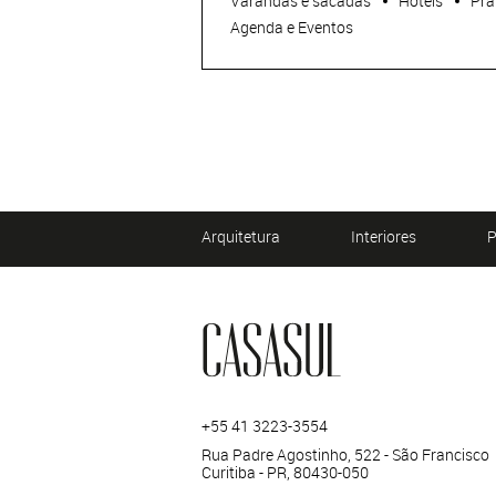
Varandas e sacadas
Hotéis
Pra
Agenda e Eventos
Arquitetura
Interiores
P
+55 41 3223-3554
Rua Padre Agostinho, 522 - São Francisco
Curitiba - PR, 80430-050