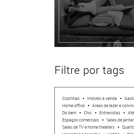
Filtre por tags
Cozinhas
Imóveis à venda
Gast
Home office
Áreas de lazer e convív
Do bem
Chic
Entrevistas
Até
Espaços comerciais
Salas de jantar
Salas de TV e home theaters
Quarto