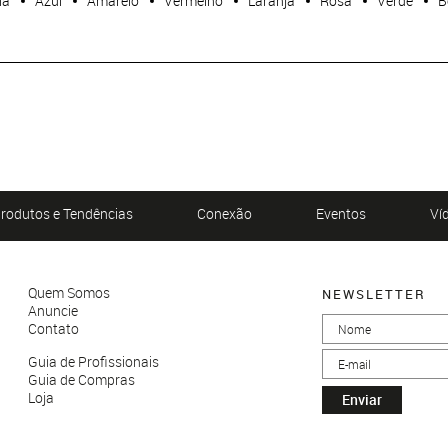
ia
Azul
Amarelo
Vermelho
Laranja
Rosa
Verde
B
rodutos e Tendências
Conexão
Eventos
Ví
Quem Somos
NEWSLETTER
Anuncie
Contato
Guia de Profissionais
Guia de Compras
Loja
Enviar