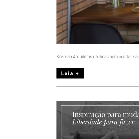
Korman Arquitetos dá dicas para acertar na e
Leia +