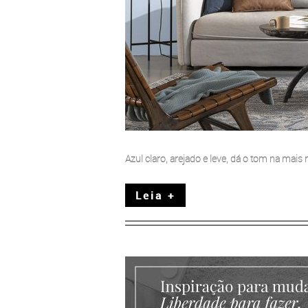
Azul claro, arejado e leve, dá o tom na mai
Leia +