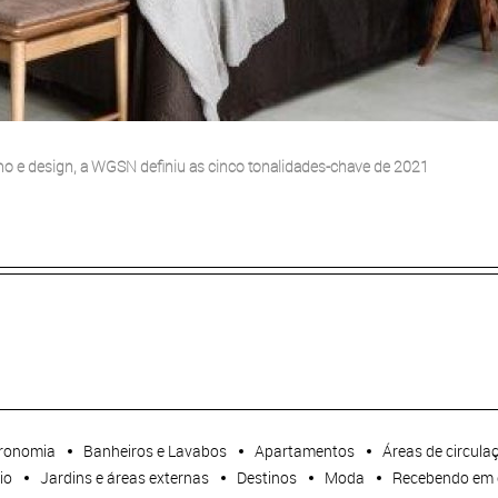
o e design, a WGSN definiu as cinco tonalidades-chave de 2021
ronomia
Banheiros e Lavabos
Apartamentos
Áreas de circula
io
Jardins e áreas externas
Destinos
Moda
Recebendo em 