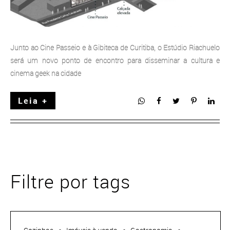
Junto ao Cine Passeio e à Gibiteca de Curitiba, o Estúdio Riachuelo
será um novo ponto de encontro para disseminar a cultura e
cinema geek na cidade
Leia +
Filtre por tags