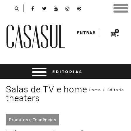
Identificação
X
*Para finalizar sua compra informe seu e-mail:
Avançar
*Senha:
0
ENTRAR
Entrar
entrar usando o facebook
Salas de TV e home
Home
/
Editoria
theaters
Produtos e Tendências