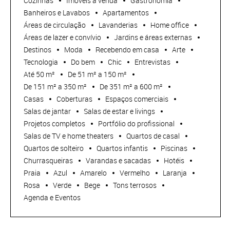
Cozinhas
Imóveis à venda
Gastronomia
Banheiros e Lavabos
Apartamentos
Áreas de circulação
Lavanderias
Home office
Áreas de lazer e convívio
Jardins e áreas externas
Destinos
Moda
Recebendo em casa
Arte
Tecnologia
Do bem
Chic
Entrevistas
Até 50 m²
De 51 m² a 150 m²
De 151 m² a 350 m²
De 351 m² a 600 m²
Casas
Coberturas
Espaços comerciais
Salas de jantar
Salas de estar e livings
Projetos completos
Portfólio do profissional
Salas de TV e home theaters
Quartos de casal
Quartos de solteiro
Quartos infantis
Piscinas
Churrasqueiras
Varandas e sacadas
Hotéis
Praia
Azul
Amarelo
Vermelho
Laranja
Rosa
Verde
Bege
Tons terrosos
Agenda e Eventos