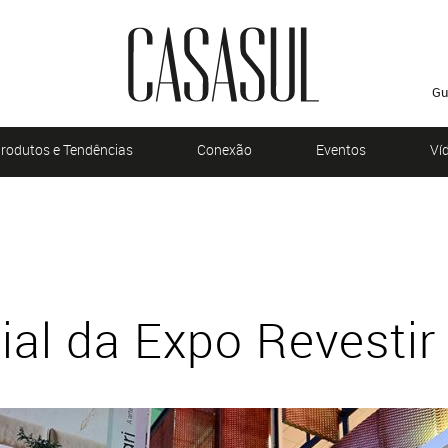
Gu
rodutos e Tendências
Conexão
Eventos
Ví
cial da Expo Revesti