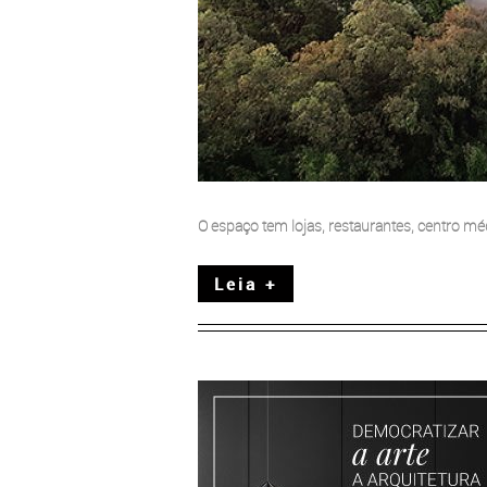
O espaço tem lojas, restaurantes, centro mé
Leia +