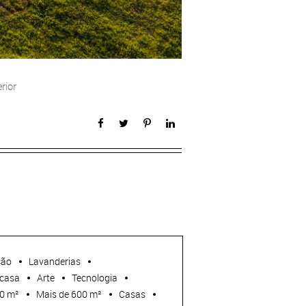
rior
ção
Lavanderias
casa
Arte
Tecnologia
00 m²
Mais de 600 m²
Casas