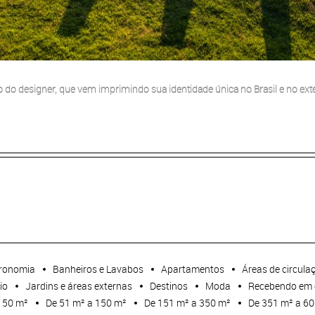
o do designer, que vem imprimindo sua identidade única no Brasil e no exte
ronomia
Banheiros e Lavabos
Apartamentos
Áreas de circula
io
Jardins e áreas externas
Destinos
Moda
Recebendo em 
 50 m²
De 51 m² a 150 m²
De 151 m² a 350 m²
De 351 m² a 6