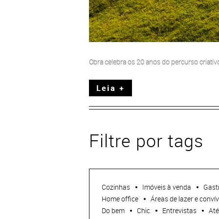
Obra celebra os 20 anos do percurso criativ
Leia +
Filtre por tags
Cozinhas
Imóveis à venda
Gast
Home office
Áreas de lazer e convív
Do bem
Chic
Entrevistas
Até