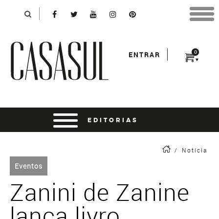
Identificação
X
*Para finalizar sua compra informe seu e-mail:
Avançar
*Senha:
0
ENTRAR
Entrar
entrar usando o facebook
/
Notícia
Eventos
Zanini de Zanine
lança livro