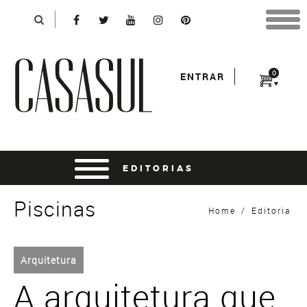
Identificação
X
*Para finalizar sua compra informe seu e-mail:
Avançar
*Senha:
0
ENTRAR
Entrar
entrar usando o facebook
Piscinas
Home
/
Editoria
Arquitetura
A arquitetura que