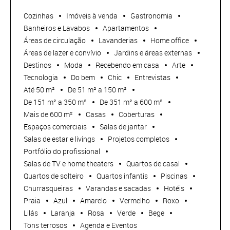
Cozinhas
Imóveis à venda
Gastronomia
Banheiros e Lavabos
Apartamentos
Áreas de circulação
Lavanderias
Home office
Áreas de lazer e convívio
Jardins e áreas externas
Destinos
Moda
Recebendo em casa
Arte
Tecnologia
Do bem
Chic
Entrevistas
Até 50 m²
De 51 m² a 150 m²
De 151 m² a 350 m²
De 351 m² a 600 m²
Mais de 600 m²
Casas
Coberturas
Espaços comerciais
Salas de jantar
Salas de estar e livings
Projetos completos
Portfólio do profissional
Salas de TV e home theaters
Quartos de casal
Quartos de solteiro
Quartos infantis
Piscinas
Churrasqueiras
Varandas e sacadas
Hotéis
Praia
Azul
Amarelo
Vermelho
Roxo
Lilás
Laranja
Rosa
Verde
Bege
Tons terrosos
Agenda e Eventos