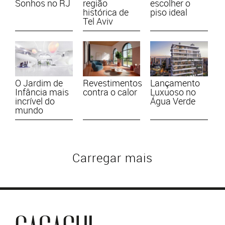
Sonhos no RJ
região
escolher o
histórica de
piso ideal
Tel Aviv
O Jardim de
Revestimentos
Lançamento
Infância mais
contra o calor
Luxuoso no
incrível do
Água Verde
mundo
Carregar mais