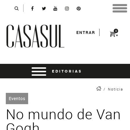
Identificação
X
*Para finalizar sua compra informe seu e-mail:
Avançar
*Senha:
0
ENTRAR
Entrar
entrar usando o facebook
/
Notícia
Eventos
No mundo de Van
Gogh