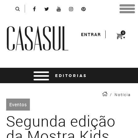
Identificação
X
*Para finalizar sua compra informe seu e-mail:
Avançar
*Senha:
0
ENTRAR
Entrar
entrar usando o facebook
/
Notícia
Eventos
Segunda edição
da Mostra Kids