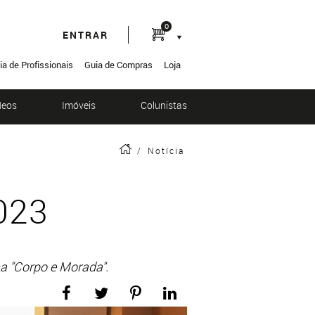
0
ENTRAR
ia de Profissionais
Guia de Compras
Loja
deos
Imóveis
Colunistas
/
Notícia
023
ma "Corpo e Morada".