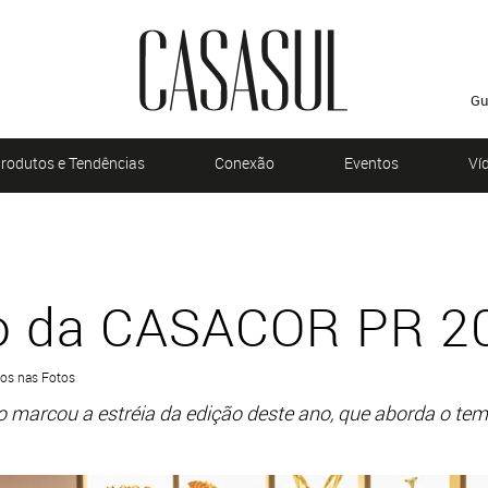
Gu
rodutos e Tendências
Conexão
Eventos
Ví
o da CASACOR PR 2
tos nas Fotos
o marcou a estréia da edição deste ano, que aborda o te