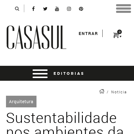
Identificação
X
*Para finalizar sua compra informe seu e-mail:
Avançar
*Senha:
0
ENTRAR
Entrar
entrar usando o facebook
/
Notícia
Arquitetura
Sustentabilidade
nos ambientes da