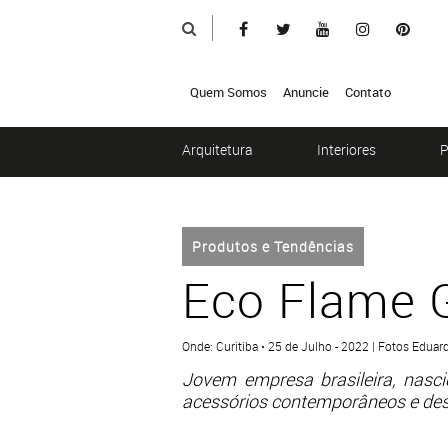
Quem Somos
Anuncie
Contato
Arquitetura
Interiores
P
Produtos e Tendências
Eco Flame G
Onde: Curitiba • 25 de Julho - 2022 | Fotos Edua
Jovem empresa brasileira, nasci
acessórios contemporâneos e de