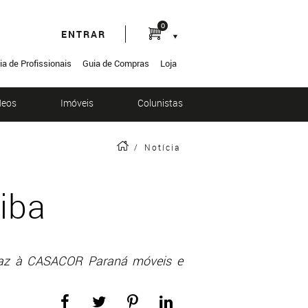
0
ENTRAR
ia de Profissionais
Guia de Compras
Loja
deos
Imóveis
Colunistas
/
Notícia
iba
, traz à CASACOR Paraná móveis e