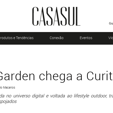
Gu
rodutos e Tendências
Conexão
Eventos
Ví
arden chega a Curit
rdo Macarios
da no universo digital e voltada ao lifestyle outdoor
spojados