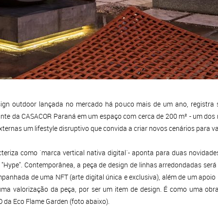
ign outdoor lançada no mercado há pouco mais de um ano, registra s
icipante da CASACOR Paraná em um espaço com cerca de 200 m² - um dos m
ernas um lifestyle disruptivo que convida a criar novos cenários para var
eriza como ´marca vertical nativa digital´- aponta para duas novidade
a "Hype". Contemporânea, a peça de design de linhas arredondadas será 
ompanhada de uma NFT (arte digital única e exclusiva), além de um apoi
ma valorização da peça, por ser um item de design. É como uma obra
EO da Eco Flame Garden (foto abaixo).