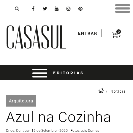
Identificação
X
*Para finalizar sua compra informe seu e-mail:
Avançar
*Senha:
0
ENTRAR
Entrar
entrar usando o facebook
/
Notícia
Arquitetura
Azul na Cozinha
Onde: Curitiba • 16 de Setembro - 2020 | Fotos Luis Gomes