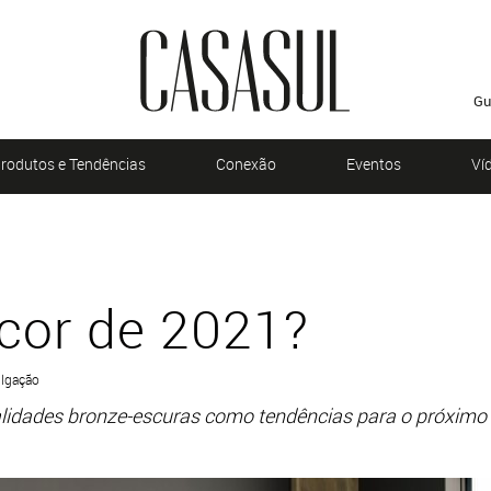
Gu
rodutos e Tendências
Conexão
Eventos
Ví
 cor de 2021?
ulgação
alidades bronze-escuras como tendências para o próximo