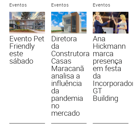
Eventos
Eventos
Eventos
Evento Pet
Diretora
Ana
Friendly
da
Hickmann
este
Construtora
marca
sábado
Casas
presença
Maracanã
em festa
analisa a
da
influência
Incorporadora
da
GT
pandemia
Building
no
mercado