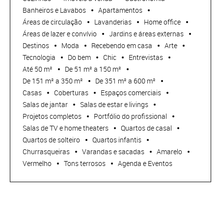
Banheiros e Lavabos
Apartamentos
Áreas de circulação
Lavanderias
Home office
Áreas de lazer e convívio
Jardins e áreas externas
Destinos
Moda
Recebendo em casa
Arte
Tecnologia
Do bem
Chic
Entrevistas
Até 50 m²
De 51 m² a 150 m²
De 151 m² a 350 m²
De 351 m² a 600 m²
Casas
Coberturas
Espaços comerciais
Salas de jantar
Salas de estar e livings
Projetos completos
Portfólio do profissional
Salas de TV e home theaters
Quartos de casal
Quartos de solteiro
Quartos infantis
Churrasqueiras
Varandas e sacadas
Amarelo
Vermelho
Tons terrosos
Agenda e Eventos