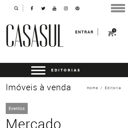
Identificação
X
*Para finalizar sua compra informe seu e-mail:
Avançar
*Senha:
0
ENTRAR
Entrar
entrar usando o facebook
Imóveis à venda
Home
/
Editoria
Eventos
Mercado