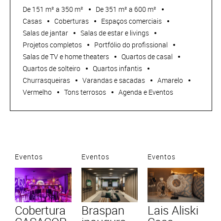
De 151 m² a 350 m²
De 351 m² a 600 m²
Casas
Coberturas
Espaços comerciais
Salas de jantar
Salas de estar e livings
Projetos completos
Portfólio do profissional
Salas de TV e home theaters
Quartos de casal
Quartos de solteiro
Quartos infantis
Churrasqueiras
Varandas e sacadas
Amarelo
Vermelho
Tons terrosos
Agenda e Eventos
Eventos
Eventos
Eventos
Cobertura
Braspan
Lais Aliski