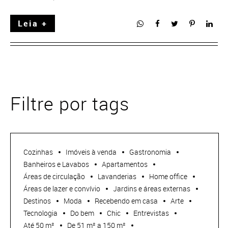
Leia +
Filtre por tags
Cozinhas
Imóveis à venda
Gastronomia
Banheiros e Lavabos
Apartamentos
Áreas de circulação
Lavanderias
Home office
Áreas de lazer e convívio
Jardins e áreas externas
Destinos
Moda
Recebendo em casa
Arte
Tecnologia
Do bem
Chic
Entrevistas
Até 50 m²
De 51 m² a 150 m²