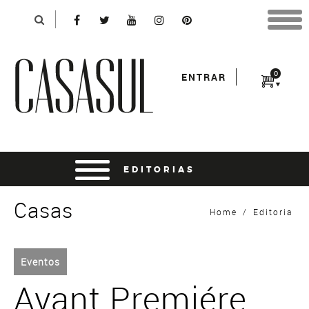
Identificação
X
*Para finalizar sua compra informe seu e-mail:
Avançar
*Senha:
0
ENTRAR
Entrar
entrar usando o facebook
Casas
Home
/
Editoria
Eventos
Avant Premiére