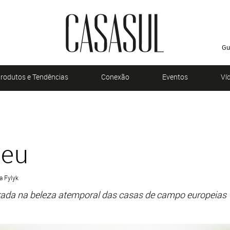
Gu
rodutos e Tendências
Conexão
Eventos
Ví
peu
a Fylyk
rada na beleza atemporal das casas de campo europeias