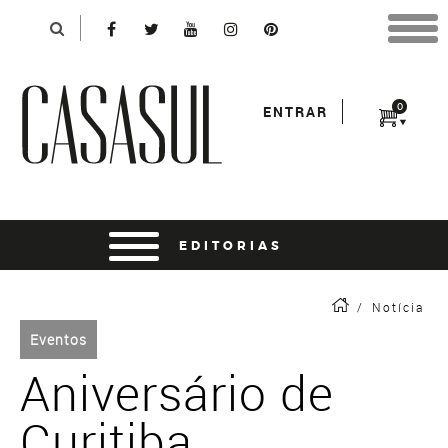
Identificação
X
*Para finalizar sua compra informe seu e-mail:
Avançar
*Senha:
0
ENTRAR
Entrar
entrar usando o facebook
/
Notícia
Eventos
Aniversário de
Curitiba