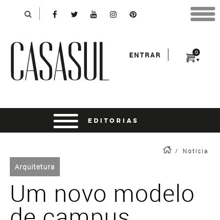
Identificação
X
*Para finalizar sua compra informe seu e-mail:
Avançar
*Senha:
0
ENTRAR
Entrar
entrar usando o facebook
/
Notícia
Arquitetura
Um novo modelo
de campus