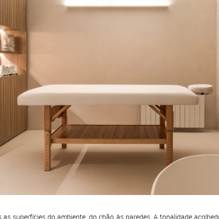
 as superfícies do ambiente, do chão às paredes. A tonalidade acolhed