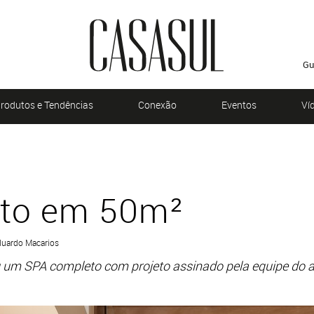
Gu
rodutos e Tendências
Conexão
Eventos
Ví
to em 50m²
Eduardo Macarios
u um SPA completo com projeto assinado pela equipe do a