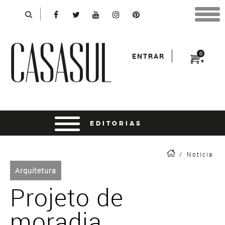
Identificação
X
*Para finalizar sua compra informe seu e-mail:
Avançar
*Senha:
0
ENTRAR
Entrar
entrar usando o facebook
/
Notícia
Arquitetura
Projeto de
moradia