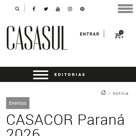
Identificação
X
*Para finalizar sua compra informe seu e-mail:
Avançar
*Senha:
0
ENTRAR
Entrar
entrar usando o facebook
/
Notícia
Eventos
CASACOR Paraná
2026