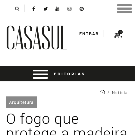
Identificação
X
*Para finalizar sua compra informe seu e-mail:
Avançar
*Senha:
0
ENTRAR
Entrar
entrar usando o facebook
/
Notícia
Arquitetura
O fogo que
protege a madeira