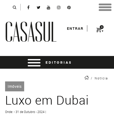
Identificação
X
*Para finalizar sua compra informe seu e-mail:
Avançar
*Senha:
0
ENTRAR
Entrar
entrar usando o facebook
/
Notícia
Imóveis
Luxo em Dubai
Onde: • 31 de Outubro - 2024 |