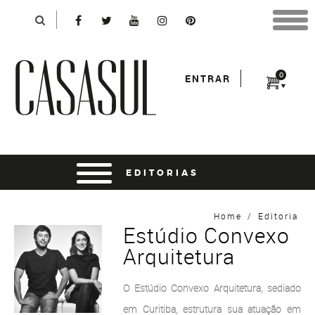
Identificação
X
*Para finalizar sua compra informe seu e-mail:
Avançar
*Senha:
0
ENTRAR
Entrar
entrar usando o facebook
Home
/
Editoria
Estúdio Convexo
Arquitetura
O Estúdio Convexo Arquitetura, sediado
em Curitiba, estrutura sua atuação em