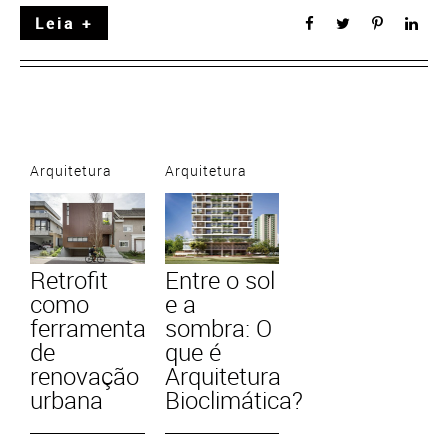
Leia +
Arquitetura
Arquitetura
Retrofit
Entre o sol
como
e a
ferramenta
sombra: O
de
que é
renovação
Arquitetura
urbana
Bioclimática?