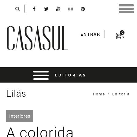
Identificação
X
*Para finalizar sua compra informe seu e-mail:
Avançar
*Senha:
0
ENTRAR
Entrar
entrar usando o facebook
Lilás
Home
/
Editoria
Interiores
A colorida