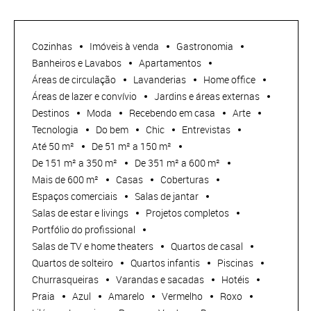
Cozinhas
Imóveis à venda
Gastronomia
Banheiros e Lavabos
Apartamentos
Áreas de circulação
Lavanderias
Home office
Áreas de lazer e convívio
Jardins e áreas externas
Destinos
Moda
Recebendo em casa
Arte
Tecnologia
Do bem
Chic
Entrevistas
Até 50 m²
De 51 m² a 150 m²
De 151 m² a 350 m²
De 351 m² a 600 m²
Mais de 600 m²
Casas
Coberturas
Espaços comerciais
Salas de jantar
Salas de estar e livings
Projetos completos
Portfólio do profissional
Salas de TV e home theaters
Quartos de casal
Quartos de solteiro
Quartos infantis
Piscinas
Churrasqueiras
Varandas e sacadas
Hotéis
Praia
Azul
Amarelo
Vermelho
Roxo