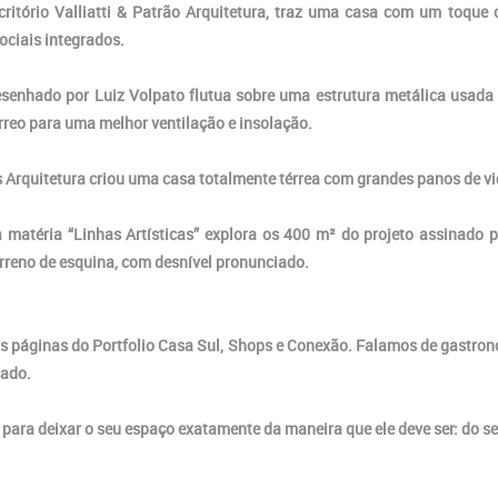
ritório Valliatti & Patrão Arquitetura, traz uma casa com um toque 
ociais integrados.
desenhado por Luiz Volpato flutua sobre uma estrutura metálica usada
érreo para uma melhor ventilação e insolação.
us Arquitetura criou uma casa totalmente térrea com grandes panos de vid
 matéria “Linhas Artísticas” explora os 400 m² do projeto assinado p
rreno de esquina, com desnível pronunciado.
as páginas do Portfolio Casa Sul, Shops e Conexão. Falamos de gastron
cado.
para deixar o seu espaço exatamente da maneira que ele deve ser: do seu