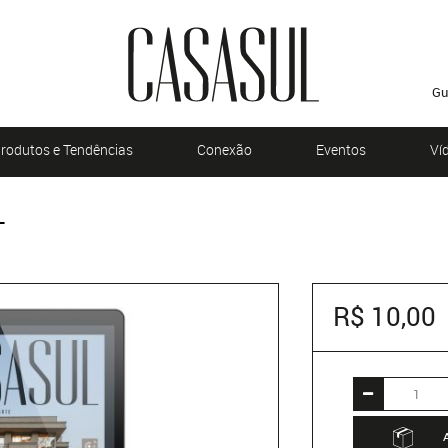
Gu
rodutos e Tendências
Conexão
Eventos
Ví
L
R$ 10,00