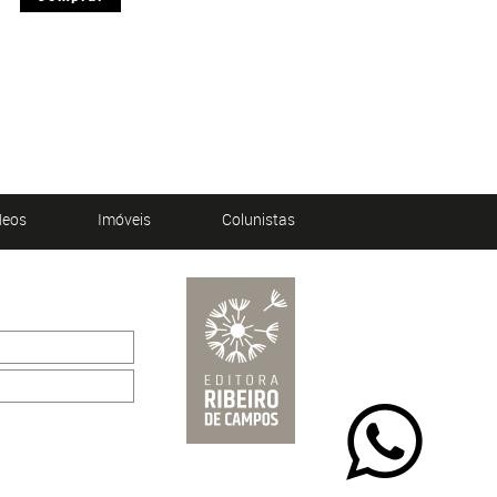
deos
Imóveis
Colunistas