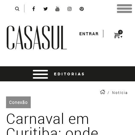
Identificação
X
*Para finalizar sua compra informe seu e-mail:
Avançar
*Senha:
0
ENTRAR
Entrar
entrar usando o facebook
/
Notícia
Conexão
Carnaval em
Curitiba: onde