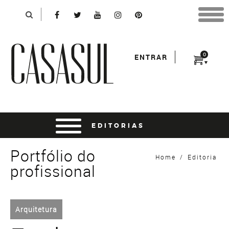
Identificação
X
*Para finalizar sua compra informe seu e-mail:
Avançar
*Senha:
0
ENTRAR
Entrar
entrar usando o facebook
Portfólio do
Home
/
Editoria
profissional
Arquitetura