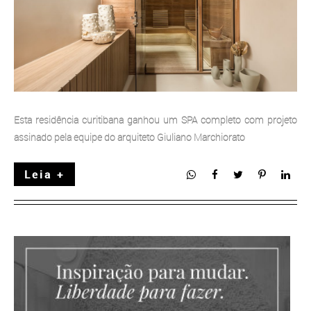
Esta residência curitibana ganhou um SPA completo com projeto
assinado pela equipe do arquiteto Giuliano Marchiorato
Leia +