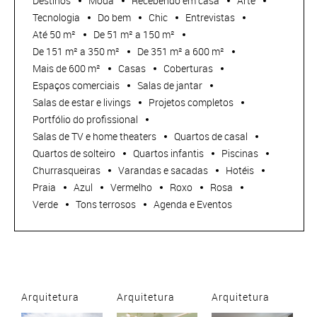
Destinos
Moda
Recebendo em casa
Arte
Tecnologia
Do bem
Chic
Entrevistas
Até 50 m²
De 51 m² a 150 m²
De 151 m² a 350 m²
De 351 m² a 600 m²
Mais de 600 m²
Casas
Coberturas
Espaços comerciais
Salas de jantar
Salas de estar e livings
Projetos completos
Portfólio do profissional
Salas de TV e home theaters
Quartos de casal
Quartos de solteiro
Quartos infantis
Piscinas
Churrasqueiras
Varandas e sacadas
Hotéis
Praia
Azul
Vermelho
Roxo
Rosa
Verde
Tons terrosos
Agenda e Eventos
Arquitetura
Arquitetura
Arquitetura