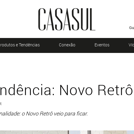
Gu
rodutos e Tendências
Conexão
Eventos
Ví
endência: Novo Retrô
t
nalidade: o Novo Retrô veio para ficar.