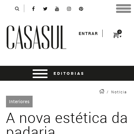
Identificação
X
*Para finalizar sua compra informe seu e-mail:
Avançar
*Senha:
0
ENTRAR
Entrar
entrar usando o facebook
/
Notícia
Interiores
A nova estética da
padaria