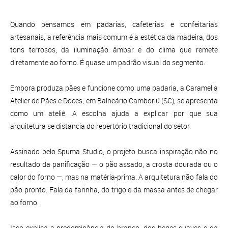
Quando pensamos em padarias, cafeterias e confeitarias
artesanais, a referência mais comum é a estética da madeira, dos
tons terrosos, da iluminação âmbar e do clima que remete
diretamente ao forno. É quase um padrão visual do segmento.
Embora produza pães e funcione como uma padaria, a Caramelia
Atelier de Pães e Doces, em Balneário Camboriú (SC), se apresenta
como um ateliê. A escolha ajuda a explicar por que sua
arquitetura se distancia do repertório tradicional do setor.
Assinado pelo Spuma Studio, o projeto busca inspiração não no
resultado da panificação — o pão assado, a crosta dourada ou o
calor do forno —, mas na matéria-prima. A arquitetura não fala do
pão pronto. Fala da farinha, do trigo e da massa antes de chegar
ao forno.
Isso explica a predominância do branco, dos beges suaves e da