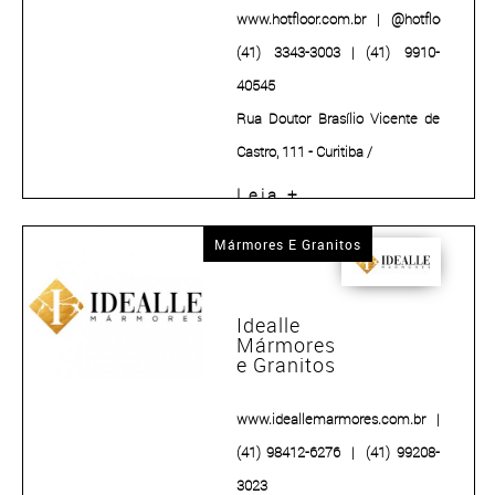
www.hotfloor.com.br
|
@hotfloorpisoaq
(41) 3343-3003
|
(41) 9910-
40545
Rua Doutor Brasílio Vicente de
Castro, 111 - Curitiba /
Há 26 anos, o engenheiro civil
Leia +
Euclides Ciruelos transformou
Mármores E Granitos
uma visão em realidade:
unir sustentabilidade, tecnologia
e bem-estar em um único
Idealle
Mármores
produto.
e Granitos
www.ideallemarmores.com.br
|
@idea
(41) 98412-6276
|
(41) 99208-
3023