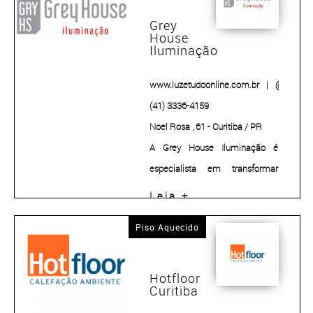
e tem como diferencial a
Grey
House
qualidade de todos os seus
Iluminação
produtos e serviços.
www.luzetudoonline.com.br
|
@gryhsil
(41) 3336-4159
Noel Rosa , 61 - Curitiba / PR
A Grey House Iluminação é
especialista em transformar
ambientes com soluções de
Leia +
iluminação de alta qualidade.
Piso Aquecido
Hotfloor
Curitiba