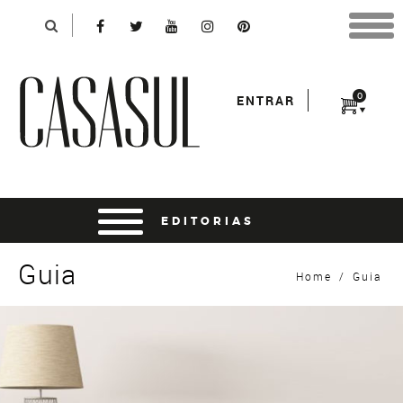
Identificação
X
*Para finalizar sua compra informe seu e-mail:
Avançar
*Senha:
0
ENTRAR
Entrar
entrar usando o facebook
Guia
Home
/
Guia