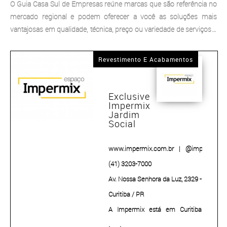
O Guia Casa Sul de Empresas reúne marcas que são referência no
mercado regional e podem oferecer a você as soluções mais
vantajosas em qualidade, técnica, preço ou variedade de serviços e
produtos. Tudo para ampliar ainda mais as ferramentas de sua
pesquisa para fazer a melhor escolha sempre.
Revestimento E Acabamentos
Exclusive
Impermix
Jardim
Social
www.impermix.com.br
|
@impermix
(41) 3203-7000
Av. Nossa Senhora da Luz, 2329 -
Curitiba / PR
A Impermix está em Curitiba
desde 1972. Inicialmente