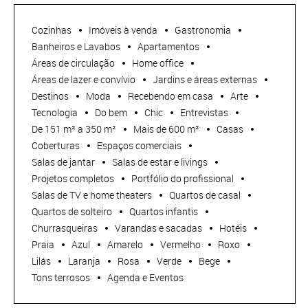
Cozinhas
Imóveis à venda
Gastronomia
Banheiros e Lavabos
Apartamentos
Áreas de circulação
Home office
Áreas de lazer e convívio
Jardins e áreas externas
Destinos
Moda
Recebendo em casa
Arte
Tecnologia
Do bem
Chic
Entrevistas
De 151 m² a 350 m²
Mais de 600 m²
Casas
Coberturas
Espaços comerciais
Salas de jantar
Salas de estar e livings
Projetos completos
Portfólio do profissional
Salas de TV e home theaters
Quartos de casal
Quartos de solteiro
Quartos infantis
Churrasqueiras
Varandas e sacadas
Hotéis
Praia
Azul
Amarelo
Vermelho
Roxo
Lilás
Laranja
Rosa
Verde
Bege
Tons terrosos
Agenda e Eventos