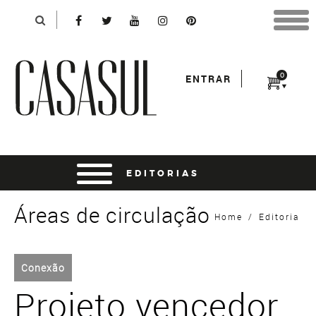
Identificação
X
*Para finalizar sua compra informe seu e-mail:
Avançar
*Senha:
0
ENTRAR
Entrar
entrar usando o facebook
Áreas de circulação
Home
/
Editoria
Conexão
Projeto vencedor