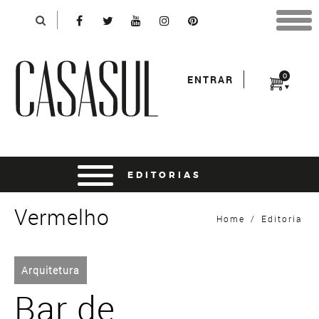
Identificação
X
*Para finalizar sua compra informe seu e-mail:
Avançar
*Senha:
0
ENTRAR
Entrar
entrar usando o facebook
Vermelho
Home
/
Editoria
Arquitetura
Bar de