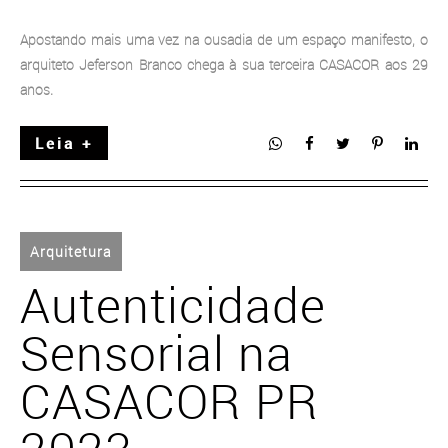
Apostando mais uma vez na ousadia de um espaço manifesto, o
arquiteto Jeferson Branco chega à sua terceira CASACOR aos 29
anos.
Leia +
Arquitetura
Autenticidade
Sensorial na
CASACOR PR