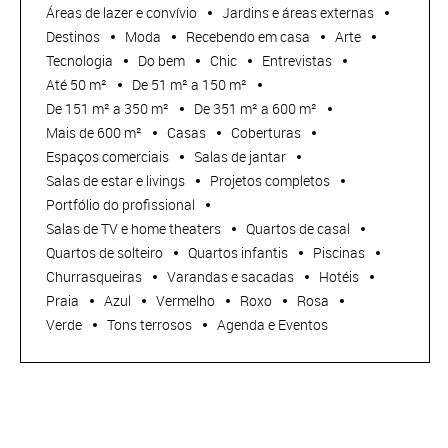
Áreas de lazer e convívio
Jardins e áreas externas
Destinos
Moda
Recebendo em casa
Arte
Tecnologia
Do bem
Chic
Entrevistas
Até 50 m²
De 51 m² a 150 m²
De 151 m² a 350 m²
De 351 m² a 600 m²
Mais de 600 m²
Casas
Coberturas
Espaços comerciais
Salas de jantar
Salas de estar e livings
Projetos completos
Portfólio do profissional
Salas de TV e home theaters
Quartos de casal
Quartos de solteiro
Quartos infantis
Piscinas
Churrasqueiras
Varandas e sacadas
Hotéis
Praia
Azul
Vermelho
Roxo
Rosa
Verde
Tons terrosos
Agenda e Eventos