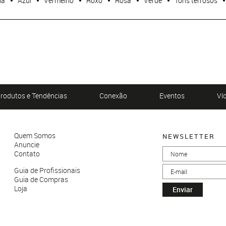
ia
Azul
Vermelho
Roxo
Rosa
Verde
Tons terrosos
rodutos e Tendências
Conexão
Eventos
Ví
Quem Somos
NEWSLETTER
Anuncie
Contato
Guia de Profissionais
Guia de Compras
Loja
Enviar