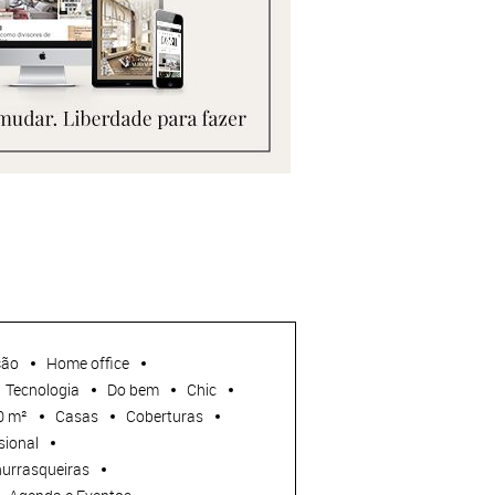
ção
Home office
Tecnologia
Do bem
Chic
0 m²
Casas
Coberturas
sional
urrasqueiras