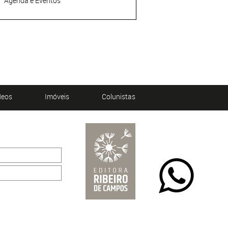
Agenda e Eventos
deos
Imóveis
Colunistas