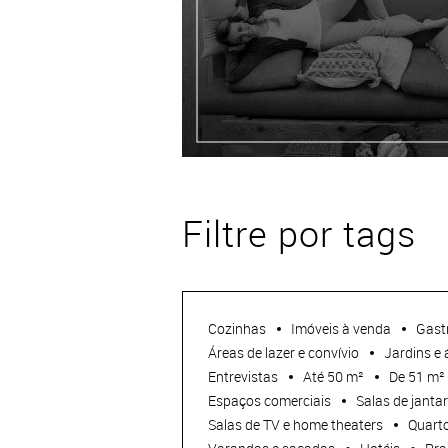
Filtre por tags
Cozinhas
Imóveis à venda
Gast
Áreas de lazer e convívio
Jardins e 
Entrevistas
Até 50 m²
De 51 m²
Espaços comerciais
Salas de jantar
Salas de TV e home theaters
Quarto