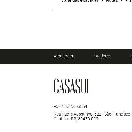
Varandas e sacadas
Hotéis
Pra
Arquitetura
Interiores
P
+55 41 3223-3554
Rua Padre Agostinho, 522 - São Francisco
Curitiba - PR, 80430-050