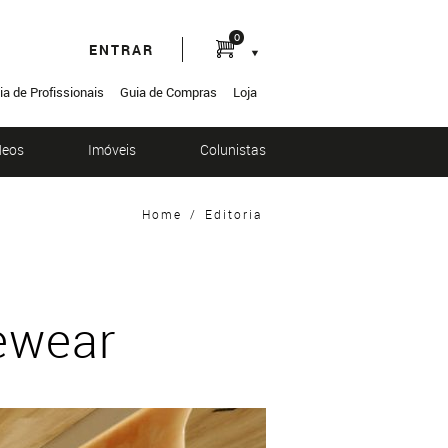
0
ENTRAR
ia de Profissionais
Guia de Compras
Loja
deos
Imóveis
Colunistas
Home
/
Editoria
ewear