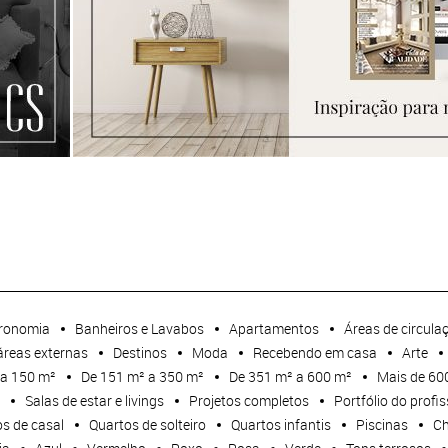
ronomia
Banheiros e Lavabos
Apartamentos
Áreas de circula
áreas externas
Destinos
Moda
Recebendo em casa
Arte
 a 150 m²
De 151 m² a 350 m²
De 351 m² a 600 m²
Mais de 60
Salas de estar e livings
Projetos completos
Portfólio do profis
s de casal
Quartos de solteiro
Quartos infantis
Piscinas
Ch